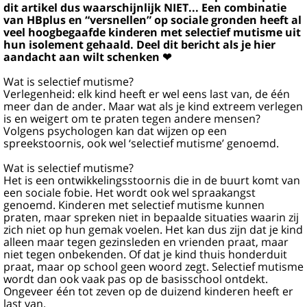
dit artikel dus waarschijnlijk NIET... Een combinatie
van HBplus en “versnellen” op sociale gronden heeft al
veel hoogbegaafde kinderen met selectief mutisme uit
hun isolement gehaald. Deel dit bericht als je hier
aandacht aan wilt schenken ❤
Wat is selectief mutisme?
Verlegenheid: elk kind heeft er wel eens last van, de één
meer dan de ander. Maar wat als je kind extreem verlegen
is en weigert om te praten tegen andere mensen?
Volgens psychologen kan dat wijzen op een
spreekstoornis, ook wel ‘selectief mutisme’ genoemd.
Wat is selectief mutisme?
Het is een ontwikkelingsstoornis die in de buurt komt van
een sociale fobie. Het wordt ook wel spraakangst
genoemd. Kinderen met selectief mutisme kunnen
praten, maar spreken niet in bepaalde situaties waarin zij
zich niet op hun gemak voelen. Het kan dus zijn dat je kind
alleen maar tegen gezinsleden en vrienden praat, maar
niet tegen onbekenden. Of dat je kind thuis honderduit
praat, maar op school geen woord zegt. Selectief mutisme
wordt dan ook vaak pas op de basisschool ontdekt.
Ongeveer één tot zeven op de duizend kinderen heeft er
last van.