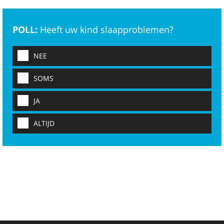
POLL:
Heeft uw kind slaapproblemen?
NEE
SOMS
JA
ALTIJD