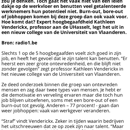
zou je denken. Toch gaat het vaak niet van een leien
dakje op de werkvloer en benutten veel getalenteerde
werknemers hun potentieel niet. Burn-out, bore-out
of jobhoppen komen bij deze groep dan ook vaak voor.
Hoe komt dat? Expert hoogbegaafdheid Kathleen
Venderickx, professor aan de UHasselt, legt het uit in
een nieuw college van de Universiteit van Vlaanderen.
Bron: radio1.be
Slechts 1 op de 5 hoogbegaafden voelt zich goed in zijn
job, en heeft het gevoel dat ie zijn talent kan benutten. “Er
heerst een zeer grote ontevredenheid, en die blijft niet
zonder gevolgen” zegt professor Kathleen Venderickx in
het nieuwe college van de Universiteit van Vlaanderen.
Ze deed onderzoek binnen die groep van ontevreden
mensen en zag daar twee types van mensen. Je hebt er
die demotivatie en verveling ervaren maar die toch hun
job blijven uitoefenen, soms met een bore-out of een
burn-out tot gevolg. Anderen – 77 procent! - gaan dan
weer jobhoppen: vaak van werkgever veranderen.
“Straf” vindt Venderickx. Zeker in tijden waarin bedrijven
het uitschreeuwen dat ze op zoek zijn naar talent. “Maar