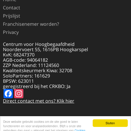
Contact
Prijslijst
Franchisenemer worden?
Privacy
Centrum voor Hoogbegaafdheid
Noordervoert 55, 1616PB Hoogkarspel
KvK: 68247370
AGB-code: 94064182
ZZP Nederland: 11124560
Kwaliteitskeurmerk Kiwa: 32708
SoloPartners: 161629
BPSW: 623011
geregistreerd bij het CRKBO: Ja
Facebook
Instagram
Direct contact met ons? Klik hier
Deze website gebruikt cookies om de site goed te laten
© 2026 HOOGBEGAAFDHEID.NL | REALISATIE
Sluiten
DISCLAIMER
functioneren en voor analysedoeleinden. Blijft u onze site
DOOR
VI@NET
gebruiken dan gaat u akkoord met het plaatsen van
Cookies