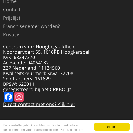
Home
Contact
Prijslijst
Franchisenemer worden?
Privacy
Centrum voor Hoogbegaafdheid
Noordervoert 55, 1616PB Hoogkarspel
KvK: 68247370
AGB-code: 94064182
ZZP Nederland: 11124560
Kwaliteitskeurmerk Kiwa: 32708
SoloPartners: 161629
BPSW: 623011
geregistreerd bij het CRKBO: Ja
Facebook
Instagram
Direct contact met ons? Klik hier
Deze website gebruikt cookies om de site goed te laten
© 2026 HOOGBEGAAFDHEID.NL | REALISATIE
Sluiten
DISCLAIMER
functioneren en voor analysedoeleinden. Blijft u onze site
DOOR
VI@NET