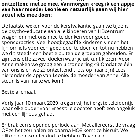
ontzettend met ze mee. Vanmorgen kreeg ik een appje
van haar moeder Leonie en natuurlijk gaan wij hier
actief iets mee doen:
De laatste weken voor de kerstvakantie gaan we tijdens
de psycho-educatie aan alle kinderen van HBcentrum
vragen om met ons mee te denken voor goede
sponsoracties. Veel hoogbegaafde kinderen vinden het
fijn om iets voor een goed doel te doen en tot nu hebben
we dit steeds een beetje buiten de groepen gehouden. Er
zijn tenslotte zoveel doelen waar je uit kunt kiezen! Voor
Anne maken we graag een uitzondering <3 Omdat ze één
van ons is en we zó ontzettend trots op haar zijn! Lees
hieronder de app van Leonie, de moeder van Anne. Alle
steun is van harte welkom!
Beste allemaal,
Vorig jaar 10 maart 2020 kregen wij het ergste telefoontje
waar elke ouder voor vreest: je dochter heeft een ongeluk
met een lijnbus gehad.
Er brak een slopende periode aan. Met allereerst de vraag
OF ze het zou halen en daarna HOE komt ze hieruit. We
blijken een wonderkind te hebben. Tegen alle