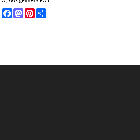
wij ook geïnterviewd.
Facebook
Mastodon
Pinterest
Share