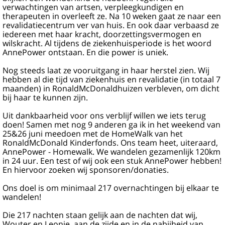
verwachtingen van artsen, verpleegkundigen en
therapeuten in overleeft ze. Na 10 weken gaat ze naar een
revalidatiecentrum ver van huis. En ook daar verbaasd ze
iedereen met haar kracht, doorzettingsvermogen en
wilskracht. Al tijdens de ziekenhuisperiode is het woord
AnnePower ontstaan. En die power is uniek.
Nog steeds laat ze vooruitgang in haar herstel zien. Wij
hebben al die tijd van ziekenhuis en revalidatie (in totaal 7
maanden) in RonaldMcDonaldhuizen verbleven, om dicht
bij haar te kunnen zijn.
Uit dankbaarheid voor ons verblijf willen we iets terug
doen! Samen met nog 9 anderen ga ik in het weekend van
25&26 juni meedoen met de HomeWalk van het
RonaldMcDonald Kinderfonds. Ons team heet, uiteraard,
AnnePower - Homewalk. We wandelen gezamenlijk 120km
in 24 uur. Een test of wij ook een stuk AnnePower hebben!
En hiervoor zoeken wij sponsoren/donaties.
Ons doel is om minimaal 217 overnachtingen bij elkaar te
wandelen!
Die 217 nachten staan gelijk aan de nachten dat wij,
Wouter en Leonie, aan de zijde en in de nabijheid van