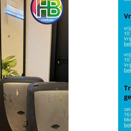
Vr
vri
10
Vri
bek
vri
10
Vri
bek
Tr
g
zat
16
Mi
bek