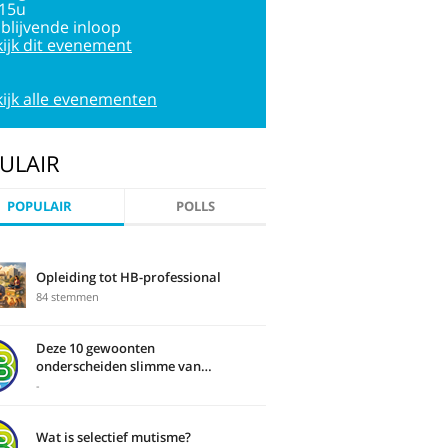
:15u
jblijvende inloop
ijk dit evenement
ijk alle evenementen
ULAIR
POPULAIR
POLLS
Opleiding tot HB-professional
84 stemmen
Deze 10 gewoonten
onderscheiden slimme van
domme mensen
-
Wat is selectief mutisme?