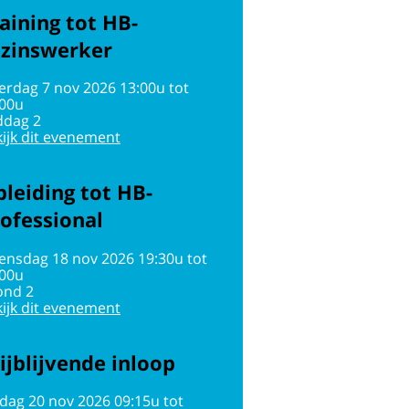
aining tot HB-
ezinswerker
erdag 7 nov 2026 13:00u tot
:00u
ddag 2
ijk dit evenement
leiding tot HB-
ofessional
ensdag 18 nov 2026 19:30u tot
:00u
ond 2
ijk dit evenement
ijblijvende inloop
jdag 20 nov 2026 09:15u tot