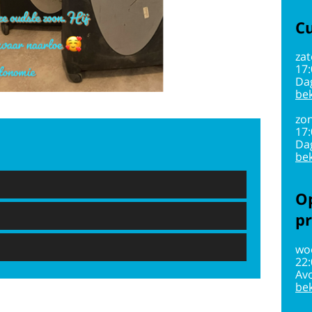
Cu
zat
17
Da
bek
zon
17
Da
bek
Op
pr
wo
22
Av
bek