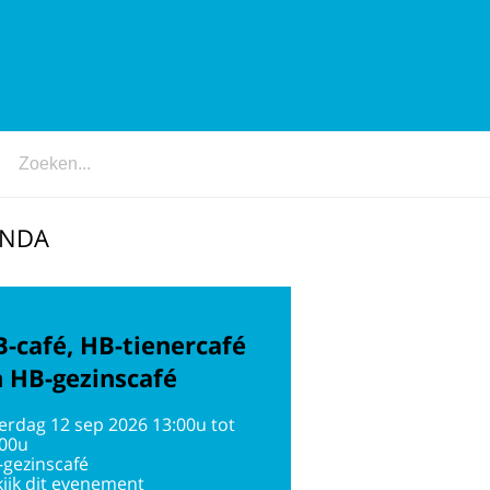
ENDA
-café, HB-tienercafé
 HB-gezinscafé
erdag 12 sep 2026 13:00u tot
:00u
-gezinscafé
ijk dit evenement