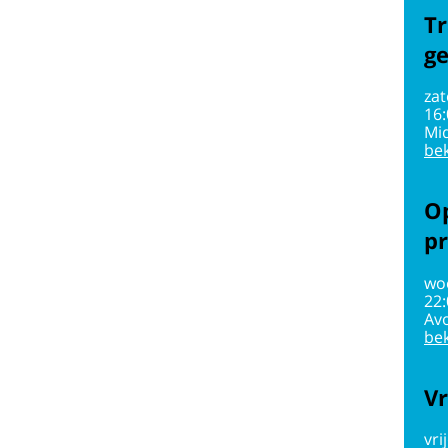
Tr
g
zat
16
Mi
bek
Op
pr
wo
22
Av
bek
Vr
vri