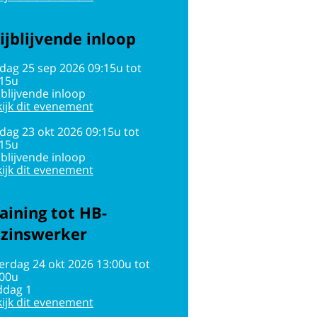
ijblijvende inloop
jdag 25 sep 2026 09:15u tot
:15u
jblijvende inloop
ijk dit evenement
jdag 23 okt 2026 09:15u tot
:15u
jblijvende inloop
ijk dit evenement
aining tot HB-
ezinswerker
erdag 24 okt 2026 13:00u tot
:00u
ddag 1
ijk dit evenement