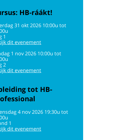
rsus: HB-ráákt!
erdag 31 okt 2026 10:00u tot
:00u
g 1
ijk dit evenement
dag 1 nov 2026 10:00u tot
:00u
g 2
ijk dit evenement
leiding tot HB-
ofessional
ensdag 4 nov 2026 19:30u tot
:00u
ond 1
ijk dit evenement