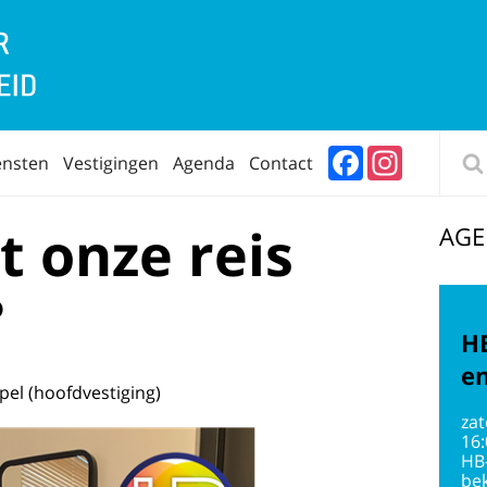
Facebook
Instagram
ensten
Vestigingen
Agenda
Contact
t onze reis
AG
?
HB
en
el (hoofdvestiging)
zat
16
HB
bek