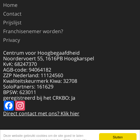
Home
Contact
Prijslijst
Franchisenemer worden?
Privacy
Centrum voor Hoogbegaafdheid
Noordervoert 55, 1616PB Hoogkarspel
KvK: 68247370
AGB-code: 94064182
ZZP Nederland: 11124560
Kwaliteitskeurmerk Kiwa: 32708
SoloPartners: 161629
BPSW: 623011
geregistreerd bij het CRKBO: Ja
Facebook
Instagram
Direct contact met ons? Klik hier
Deze website gebruikt cookies om de site goed te laten
© 2026 HOOGBEGAAFDHEID.NL | REALISATIE
Sluiten
DISCLAIMER