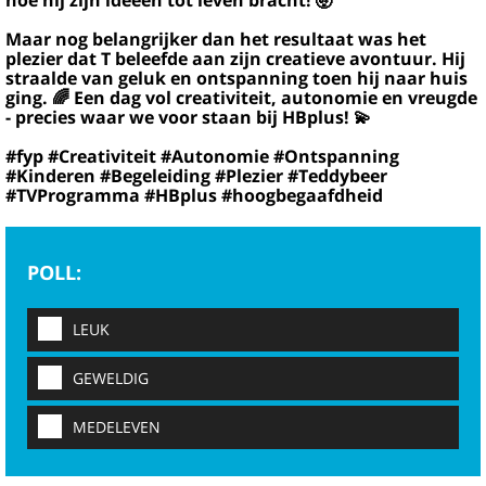
hoe hij zijn ideeën tot leven bracht! 🤯
Maar nog belangrijker dan het resultaat was het
plezier dat T beleefde aan zijn creatieve avontuur. Hij
straalde van geluk en ontspanning toen hij naar huis
ging. 🌈 Een dag vol creativiteit, autonomie en vreugde
- precies waar we voor staan bij HBplus! 💫
#fyp #Creativiteit #Autonomie #Ontspanning
#Kinderen #Begeleiding #Plezier #Teddybeer
#TVProgramma #HBplus #hoogbegaafdheid
POLL:
LEUK
GEWELDIG
MEDELEVEN