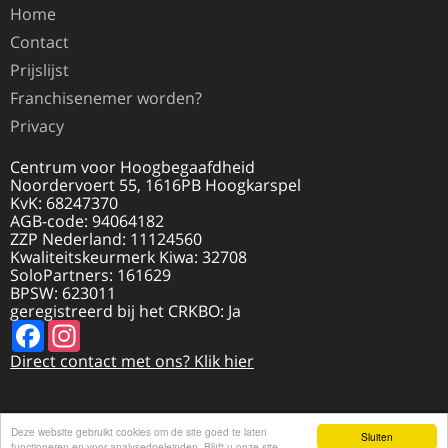
Home
Contact
Prijslijst
Franchisenemer worden?
Privacy
Centrum voor Hoogbegaafdheid
Noordervoert 55, 1616PB Hoogkarspel
KvK: 68247370
AGB-code: 94064182
ZZP Nederland: 11124560
Kwaliteitskeurmerk Kiwa: 32708
SoloPartners: 161629
BPSW: 623011
geregistreerd bij het CRKBO: Ja
Facebook
Instagram
Direct contact met ons? Klik hier
Deze website gebruikt cookies om de site goed te laten
© 2026 HOOGBEGAAFDHEID.NL | REALISATIE
Sluiten
DISCLAIMER
functioneren en voor analysedoeleinden. Blijft u onze site