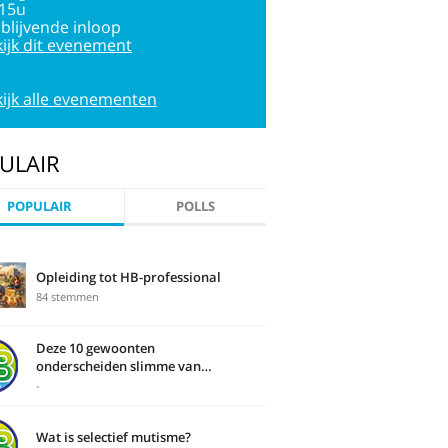
:15u
jblijvende inloop
ijk dit evenement
ijk alle evenementen
ULAIR
POPULAIR
POLLS
Opleiding tot HB-professional
84 stemmen
Deze 10 gewoonten
onderscheiden slimme van
domme mensen
-
Wat is selectief mutisme?