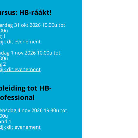
rsus: HB-ráákt!
erdag 31 okt 2026 10:00u tot
:00u
g 1
ijk dit evenement
dag 1 nov 2026 10:00u tot
:00u
g 2
ijk dit evenement
leiding tot HB-
ofessional
ensdag 4 nov 2026 19:30u tot
:00u
ond 1
ijk dit evenement