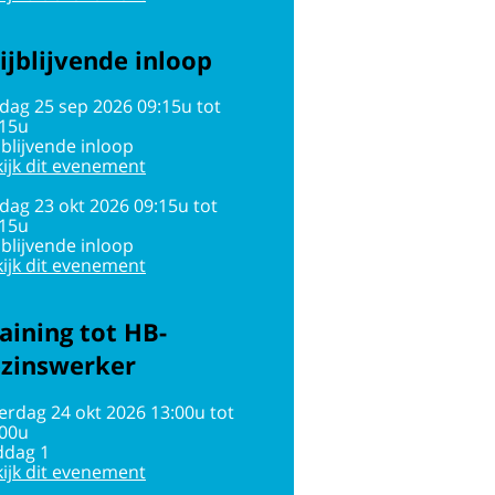
ijblijvende inloop
jdag 25 sep 2026 09:15u tot
:15u
jblijvende inloop
ijk dit evenement
jdag 23 okt 2026 09:15u tot
:15u
jblijvende inloop
ijk dit evenement
aining tot HB-
ezinswerker
erdag 24 okt 2026 13:00u tot
:00u
ddag 1
ijk dit evenement