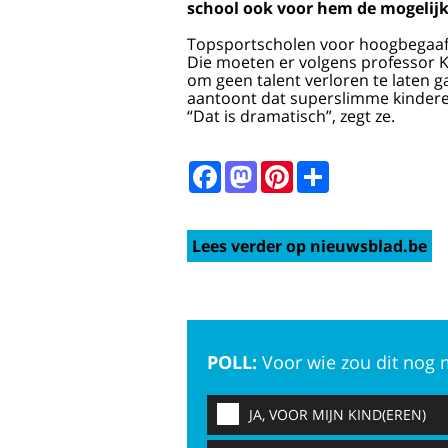
school ook voor hem de mogelij
Topsportscholen voor hoogbegaafde 
Die moeten er volgens professor 
om geen talent verloren te laten 
aantoont dat superslimme kinderen
“Dat is dramatisch”, zegt ze.
Facebook
Mastodon
Pinterest
Share
Lees verder op nieuwsblad.be
POLL:
Voor wie zou dit nog 
JA, VOOR MIJN KIND(EREN)