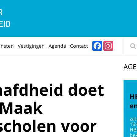
Facebook
Instagram
ensten
Vestigingen
Agenda
Contact
AG
afdheid doet
HB
“Maak
en
scholen voor
zat
16
HB
bek