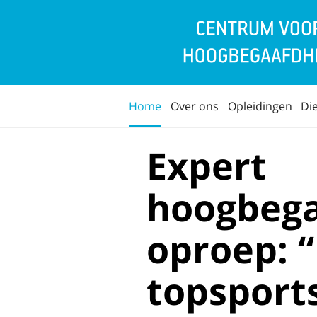
Home
Over ons
Opleidingen
Di
Expert
hoogbega
oproep: 
topsport