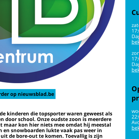
Cu
zat
17
Da
bek
zon
17
Da
bek
Op
rder op nieuwsblad.be
pr
wo
e kinderen die topsporter waren geweest als
22
n door school. Onze oudste zoon is meerdere
Av
t maar kon hier niets mee omdat hij meestal
bek
en en snowboarden lukte vaak pas weer in
it de bore-out te komen. Toevallig is zijn