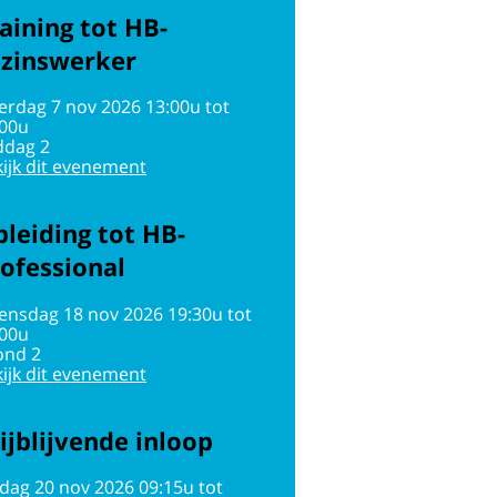
aining tot HB-
ezinswerker
erdag 7 nov 2026 13:00u tot
:00u
ddag 2
ijk dit evenement
leiding tot HB-
ofessional
ensdag 18 nov 2026 19:30u tot
:00u
ond 2
ijk dit evenement
ijblijvende inloop
jdag 20 nov 2026 09:15u tot