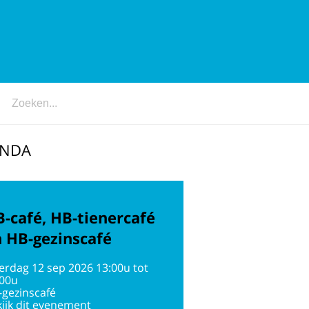
ENDA
-café, HB-tienercafé
 HB-gezinscafé
erdag 12 sep 2026 13:00u tot
:00u
-gezinscafé
ijk dit evenement