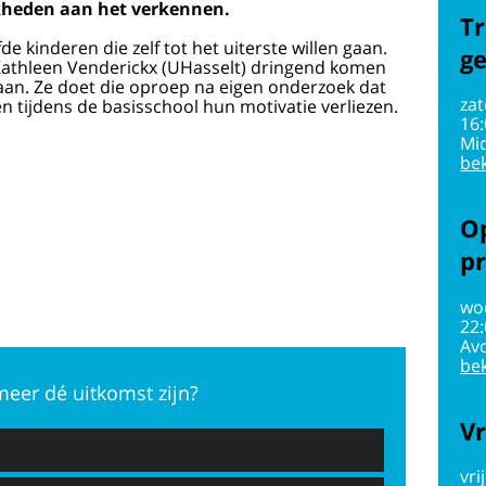
kheden aan het verkennen.
Tr
kinderen die zelf tot het uiterste willen gaan.
g
Kathleen Venderickx (UHasselt) dringend komen
gaan. Ze doet die oproep na eigen onderzoek dat
zat
 tijdens de basisschool hun motivatie verliezen.
16
Mi
bek
Op
pr
wo
22
Av
bek
meer dé uitkomst zijn?
Vr
vri