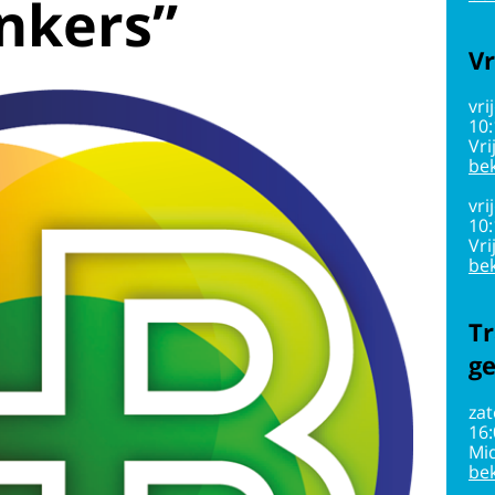
enkers”
Vr
vri
10
Vri
bek
vri
10
Vri
bek
Tr
g
zat
16
Mi
bek