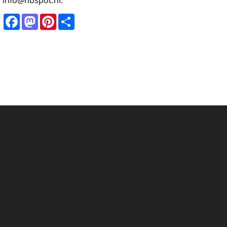
info@hbspot.nl.
Facebook
Mastodon
Pinterest
Share