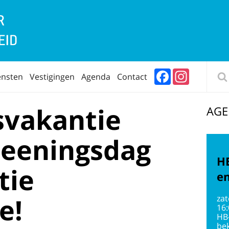
Facebook
Instagram
ensten
Vestigingen
Agenda
Contact
svakantie
AG
creeningsdag
HB
tie
en
e!
zat
16
HB
bek