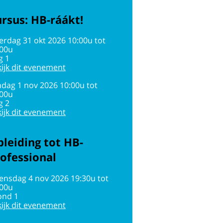
rsus: HB-ráákt!
erdag 31 okt 2026 10:00u tot
:00u
g 1
ijk dit evenement
dag 1 nov 2026 10:00u tot
:00u
g 2
ijk dit evenement
leiding tot HB-
ofessional
ensdag 4 nov 2026 19:30u tot
:00u
ond 1
ijk dit evenement