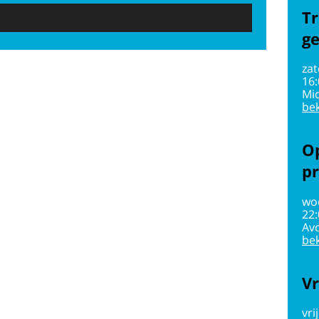
Tr
g
zat
16
Mi
bek
Op
pr
wo
22
Av
bek
Vr
vri