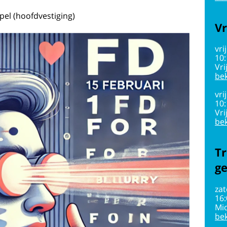
el (hoofdvestiging)
Vr
vri
10
Vri
bek
vri
10
Vri
bek
Tr
g
zat
16
Mi
bek