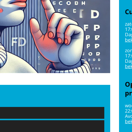
Cu
zat
17
Da
bek
zon
17
Da
bek
Op
pr
wo
22
Av
bek