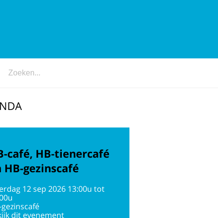
ENDA
-café, HB-tienercafé
 HB-gezinscafé
erdag 12 sep 2026 13:00u tot
:00u
-gezinscafé
ijk dit evenement