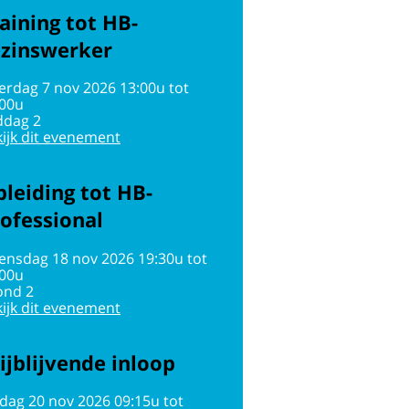
aining tot HB-
ezinswerker
erdag 7 nov 2026 13:00u tot
:00u
ddag 2
ijk dit evenement
leiding tot HB-
ofessional
ensdag 18 nov 2026 19:30u tot
:00u
ond 2
ijk dit evenement
ijblijvende inloop
jdag 20 nov 2026 09:15u tot