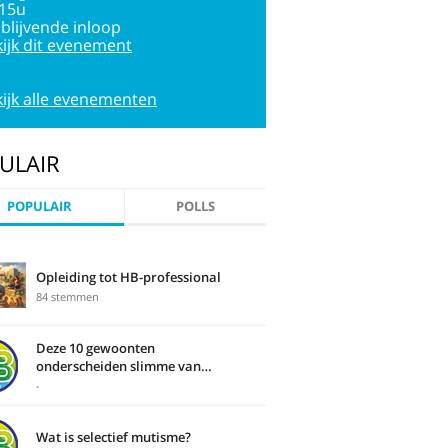
:15u
jblijvende inloop
ijk dit evenement
ijk alle evenementen
ULAIR
POPULAIR
POLLS
Opleiding tot HB-professional
84 stemmen
Deze 10 gewoonten
onderscheiden slimme van
domme mensen
-
Wat is selectief mutisme?