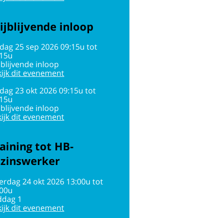
ijblijvende inloop
jdag 25 sep 2026 09:15u tot
:15u
jblijvende inloop
ijk dit evenement
jdag 23 okt 2026 09:15u tot
:15u
jblijvende inloop
ijk dit evenement
aining tot HB-
ezinswerker
erdag 24 okt 2026 13:00u tot
:00u
ddag 1
ijk dit evenement