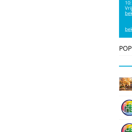
10
Vri
bek
bek
POP