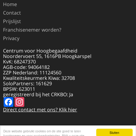
Home
Contact
Prijslijst
Franchisenemer worden?
Privacy
Centrum voor Hoogbegaafdheid
Noordervoert 55, 1616PB Hoogkarspel
KvK: 68247370
AGB-code: 94064182
ZZP Nederland: 11124560
Kwaliteitskeurmerk Kiwa: 32708
SoloPartners: 161629
BPSW: 623011
geregistreerd bij het CRKBO: Ja
Facebook
Instagram
Direct contact met ons? Klik hier
Deze website gebruikt cookies om de site goed te laten
© 2026 HOOGBEGAAFDHEID.NL | REALISATIE
Sluiten
DISCLAIMER
functioneren en voor analysedoeleinden. Blijft u onze site