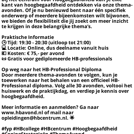
kant van hoogbegaafdheid ontdekken via onze thema-
avonden. Of je nu benieuwd bent naar één specifiek
onderwerp of meerdere bijeenkomsten wilt bijwonen,
we bieden de flexibiliteit die jij zoekt om meer inzicht
te krijgen in deze belangrijke thema’s.
Praktische Informatie
🕒 Tijd: 19:30 - 20:30 (uitloop tot 21:00)
💻 Locatie: Online, dus deelname vanuit huis
💶 Kosten: € 75,- per avond
📜 Gratis voor gediplomeerde HB-professionals
Op weg naar het HB-Professional Diploma
Door meerdere thema-avonden te volgen, kun je
toewerken naar het behalen van een officieel HB-
Professional diploma. Volg alle 30 avonden, voltooi het
huiswerk en de praktijkdag, en verdiep je kennis over
hoogbegaafdheid.
Meer informatie en aanmelden? Ga naar
www.hbavond.nl of mail naar
opleidingen@hbcentrum.nl. 🌟
#fyp #HBcollege #HBcentrum #Hoogbegaafdheid
#CopingStrategieën #ThemaAvond