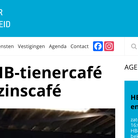
Facebook
Instagram
ensten
Vestigingen
Agenda
Contact
HB-tienercafé
AG
zinscafé
HB
en
zat
16
HB
bek