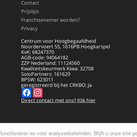
Contact
Prijslijst
Franchisenemer worden?
Privacy
Centrum voor Hoogbegaafdheid
Noordervoert 55, 1616PB Hoogkarspel
KvK: 68247370
AGB-code: 94064182
ZZP Nederland: 11124560
Kwaliteitskeurmerk Kiwa: 32708
SoloPartners: 161629
BPSW: 623011
geregistreerd bij het CRKBO: Ja
Facebook
Instagram
Direct contact met ons? Klik hier
functioneren en voor analysedoeleinden. Blijft u onze site 