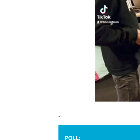
-
POLL: