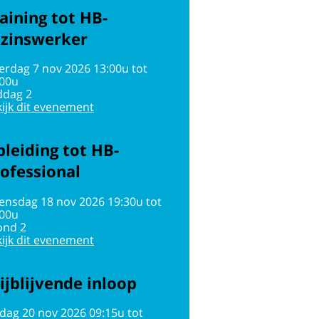
aining tot HB-
ezinswerker
erdag 7 nov 2026 13:00u tot
:00u
ddag 2
ijk dit evenement
leiding tot HB-
ofessional
ensdag 18 nov 2026 19:30u tot
:00u
ond 2
ijk dit evenement
ijblijvende inloop
jdag 20 nov 2026 09:15u tot