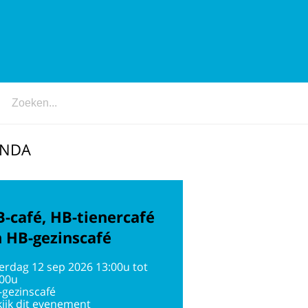
ENDA
-café, HB-tienercafé
 HB-gezinscafé
erdag 12 sep 2026 13:00u tot
:00u
-gezinscafé
ijk dit evenement