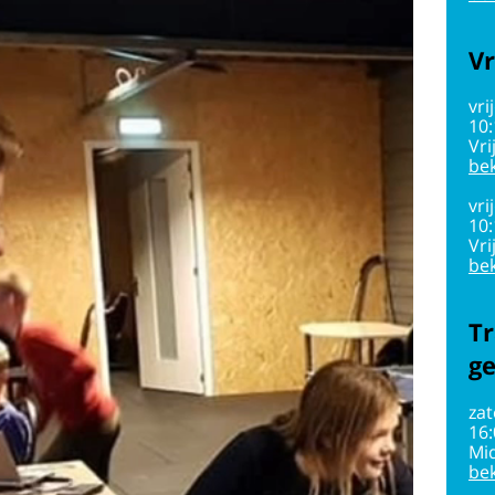
Vr
vri
10
Vri
bek
vri
10
Vri
bek
Tr
g
zat
16
Mi
bek