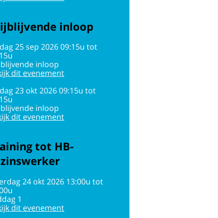
ijblijvende inloop
jdag 25 sep 2026 09:15u tot
:15u
jblijvende inloop
ijk dit evenement
jdag 23 okt 2026 09:15u tot
:15u
jblijvende inloop
ijk dit evenement
aining tot HB-
ezinswerker
erdag 24 okt 2026 13:00u tot
:00u
ddag 1
ijk dit evenement