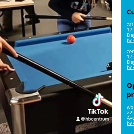
Cu
zat
17
Da
bek
zon
17
Da
bek
Op
pr
wo
22
Av
bek