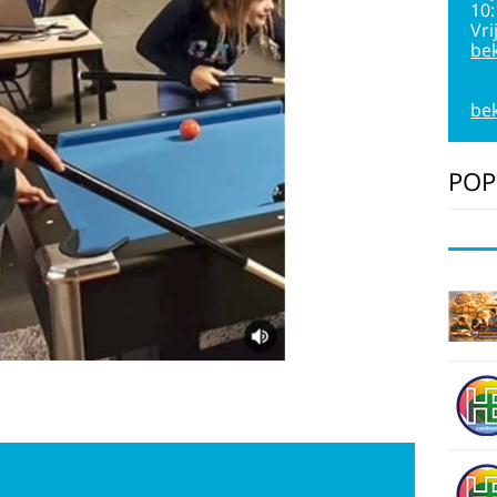
10
Vri
bek
bek
POP