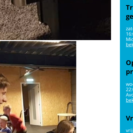
Tr
g
zat
16
Mi
bek
Op
pr
wo
22
Av
bek
Vr
vri