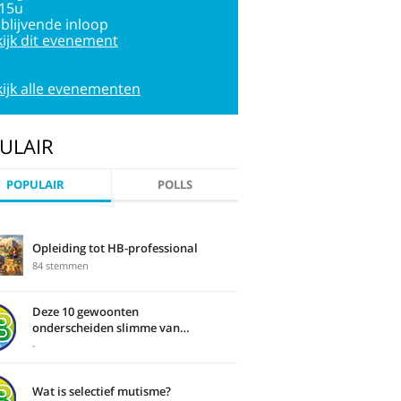
:15u
jblijvende inloop
ijk dit evenement
ijk alle evenementen
ULAIR
POPULAIR
POLLS
Opleiding tot HB-professional
84 stemmen
Deze 10 gewoonten
onderscheiden slimme van
domme mensen
-
Wat is selectief mutisme?