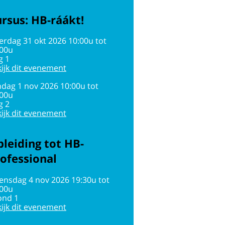
rsus: HB-ráákt!
erdag 31 okt 2026 10:00u tot
:00u
g 1
ijk dit evenement
dag 1 nov 2026 10:00u tot
:00u
g 2
ijk dit evenement
leiding tot HB-
ofessional
ensdag 4 nov 2026 19:30u tot
:00u
ond 1
ijk dit evenement