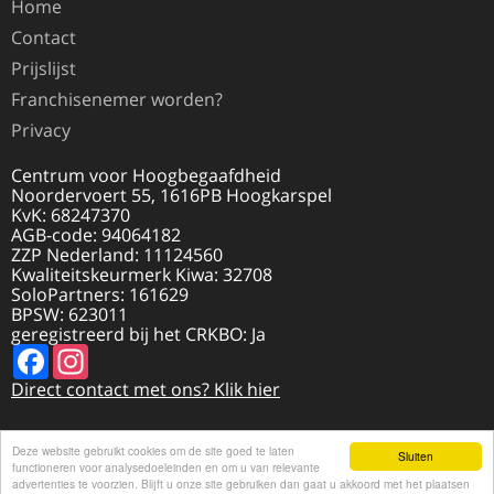
Home
Contact
Prijslijst
Franchisenemer worden?
Privacy
Centrum voor Hoogbegaafdheid
Noordervoert 55, 1616PB Hoogkarspel
KvK: 68247370
AGB-code: 94064182
ZZP Nederland: 11124560
Kwaliteitskeurmerk Kiwa: 32708
SoloPartners: 161629
BPSW: 623011
geregistreerd bij het CRKBO: Ja
Facebook
Instagram
Direct contact met ons? Klik hier
Deze website gebruikt cookies om de site goed te laten
Sluiten
functioneren voor analysedoeleinden en om u van relevante
© 2026 HOOGBEGAAFDHEID.NL | REALISATIE
DISCLAIMER
advertenties te voorzien. Blijft u onze site gebruiken dan gaat u akkoord met het plaatsen
DOOR
VI@NET