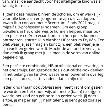
van, maar de aandacht voor het intelligente kind was er
weinig tot niet.
Tijdens deze missie binnen de scholen, om er werkelijk
voor alle kinderen en jongeren te zijn die vastlopen,
kwam ik in contact met HBcentrum. Sinds 2021 mag ik
mijzelf HB-professional noemen. Om een groep
uitvallers in het onderwijs te kunnen helpen, maar ook
een plek te creëren waar kinderen hun peers kunnen
ontmoeten, startte ik in oktober HBcentrum Fryslân. Een
plek waar je jezelf mag en kunt zijn, een plek waar je je
fijn voelt en gezien wordt. Mocht de afstand te ver zijn,
dan denk ik graag met jullie mee in de vorm van online
begeleiding.
Een perfecte combinatie, HB-professional en ervaring in
het onderwijs. Een gezonde dosis out-of-the-box denken
in het belang van kind/volwassene en bovenal in overleg
een passend traject te vinden, dat is mijn missie.
Ieder kind (maar ook volwassene) heeft recht om gezien
te worden en het onderwijs of functie (baan) te krijgen
waarin het kind zich gehoord en gezien voelt. Jij doet
ertoe, jij mag er zijn, jij hebt talent, jij bent goed zoals je
bent.