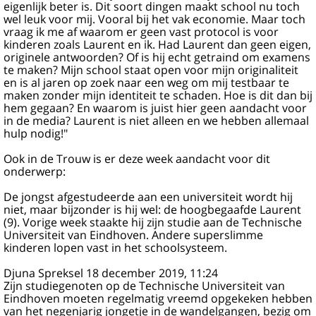
eigenlijk beter is. Dit soort dingen maakt school nu toch
wel leuk voor mij. Vooral bij het vak economie. Maar toch
vraag ik me af waarom er geen vast protocol is voor
kinderen zoals Laurent en ik. Had Laurent dan geen eigen,
originele antwoorden? Of is hij echt getraind om examens
te maken? Mijn school staat open voor mijn originaliteit
en is al jaren op zoek naar een weg om mij testbaar te
maken zonder mijn identiteit te schaden. Hoe is dit dan bij
hem gegaan? En waarom is juist hier geen aandacht voor
in de media? Laurent is niet alleen en we hebben allemaal
hulp nodig!"
Ook in de Trouw is er deze week aandacht voor dit
onderwerp:
De jongst afgestudeerde aan een universiteit wordt hij
niet, maar bijzonder is hij wel: de hoogbegaafde Laurent
(9). Vorige week staakte hij zijn studie aan de Technische
Universiteit van Eindhoven. Andere superslimme
kinderen lopen vast in het schoolsysteem.
Djuna Spreksel 18 december 2019, 11:24
Zijn studiegenoten op de Technische Universiteit van
Eindhoven moeten regelmatig vreemd opgekeken hebben
van het negenjarig jongetje in de wandelgangen, bezig om