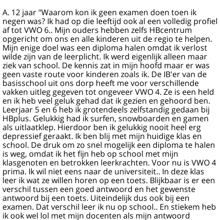
A. 12 jaar "Waarom kon ik geen examen doen toen ik
negen was? Ik had op die leeftijd ook al een volledig profiel
af tot VWO 6.. Mijn ouders hebben zelfs HBcentrum
opgericht om ons en alle kinderen uit de regio te helpen.
Mijn enige doel was een diploma halen omdat ik verlost
wilde zijn van de leerplicht. Ik werd eigenlijk alleen maar
ziek van school. De kennis zat in mijn hoofd maar er was
geen vaste route voor kinderen zoals ik. De IB'er van de
basisschool uit ons dorp heeft me voor verschillende
vakken uitleg gegeven tot ongeveer VWO 4. Ze is een held
en ik heb veel geluk gehad dat ik gezien en gehoord ben.
Leerjaar 5 en 6 heb ik grotendeels zelfstandig gedaan bij
HBplus. Gelukkig had ik surfen, snowboarden en gamen
als uitlaatklep. Hierdoor ben ik gelukkig nooit heel erg
depressief geraakt. Ik ben blij met mijn huidige klas en
school. De druk om zo snel mogelijk een diploma te halen
is weg, omdat ik het fijn heb op school met mijn
klasgenoten en betrokken leerkrachten. Voor nu is VWO 4
prima. Ik wil niet eens naar de universiteit.. In deze klas
leer ik wat ze willen horen op een toets. Blijkbaar is er een
verschil tussen een goed antwoord en het gewenste
antwoord bij een toets. Uiteindelijk dus ook bij een
examen. Dat verschil leer ik nu op school.. En stiekem heb
ik ook wel lol met mijn docenten als mijn antwoord