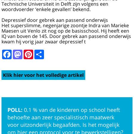
Technische Universiteit in Delft zijn volgens een
woordvoerder ‘enkele gevallen’ bekend.
Depressief door gebrek aan passend onderwijs
Het superslimme, negenjarige zoontje Indra van Marieke
Maesen uit Venlo zit nog op de basisschool. Hij heeft een
IQ van boven de 145. Door gebrek aan passend onderwijs
kwam hij vorig jaar zwaar depressief t
Facebook
Mastodon
Pinterest
Share
Klik hier voor het volledige artikel
POLL:
0.1 % van de kinderen op school heeft
behoefte aan zeer specialistisch maatwerk
voor uitzonderlijk begaafden. Is het mogelijk
om hier een protocol voor te bewerkstelligen?