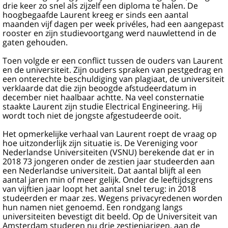
drie keer zo snel als zijzelf een diploma te halen. De
hoogbegaafde Laurent kreeg er sinds een aantal
maanden vijf dagen per week privéles, had een aangepast
rooster en zijn studievoortgang werd nauwlettend in de
gaten gehouden.
Toen volgde er een conflict tussen de ouders van Laurent
en de universiteit. Zijn ouders spraken van pestgedrag en
een onterechte beschuldiging van plagiaat, de universiteit
verklaarde dat die zijn beoogde afstudeerdatum in
december niet haalbaar achtte. Na veel consternatie
staakte Laurent zijn studie Electrical Engineering. Hij
wordt toch niet de jongste afgestudeerde ooit.
Het opmerkelijke verhaal van Laurent roept de vraag op
hoe uitzonderlijk zijn situatie is. De Vereniging voor
Nederlandse Universiteiten (VSNU) berekende dat er in
2018 73 jongeren onder de zestien jaar studeerden aan
een Nederlandse universiteit. Dat aantal blijft al een
aantal jaren min of meer gelijk. Onder de leeftijdsgrens
van vijftien jaar loopt het aantal snel terug: in 2018
studeerden er maar zes. Wegens privacyredenen worden
hun namen niet genoemd. Een rondgang langs
universiteiten bevestigt dit beeld. Op de Universiteit van
Amsterdam studeren nu drie zestienjarigen, aan de