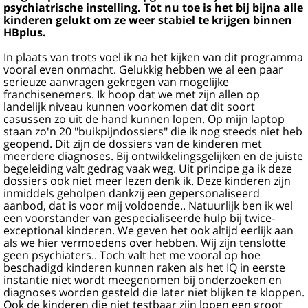
psychiatrische instelling. Tot nu toe is het bij bijna alle
kinderen gelukt om ze weer stabiel te krijgen binnen
HBplus.
In plaats van trots voel ik na het kijken van dit programma
vooral even onmacht. Gelukkig hebben we al een paar
serieuze aanvragen gekregen van mogelijke
franchisenemers. Ik hoop dat we met zijn allen op
landelijk niveau kunnen voorkomen dat dit soort
casussen zo uit de hand kunnen lopen. Op mijn laptop
staan zo'n 20 "buikpijndossiers" die ik nog steeds niet heb
geopend. Dit zijn de dossiers van de kinderen met
meerdere diagnoses. Bij ontwikkelingsgelijken en de juiste
begeleiding valt gedrag vaak weg. Uit principe ga ik deze
dossiers ook niet meer lezen denk ik. Deze kinderen zijn
inmiddels geholpen dankzij een gepersonaliseerd
aanbod, dat is voor mij voldoende.. Natuurlijk ben ik wel
een voorstander van gespecialiseerde hulp bij twice-
exceptional kinderen. We geven het ook altijd eerlijk aan
als we hier vermoedens over hebben. Wij zijn tenslotte
geen psychiaters.. Toch valt het me vooral op hoe
beschadigd kinderen kunnen raken als het IQ in eerste
instantie niet wordt meegenomen bij onderzoeken en
diagnoses worden gesteld die later niet blijken te kloppen.
Ook de kinderen die niet testbaar zijn lopen een groot