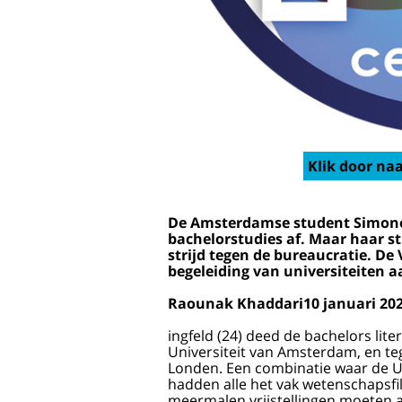
Klik door naa
De Amsterdamse student Simone Er
bachelorstudies af. Maar haar s
strijd tegen de bureaucratie. De
begeleiding van universiteiten 
Raounak Khaddari10 januari 202
ingfeld (24) deed de bachelors liter
Universiteit van Amsterdam, en teg
Londen. Een combinatie waar de Uv
hadden alle het vak wetenschapsfil
meermalen vrijstellingen moeten a