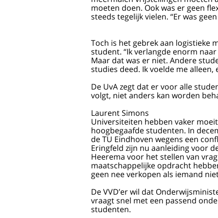
moeten doen. Ook was er geen flexi
steeds tegelijk vielen. “Er was gee
Toch is het gebrek aan logistieke 
student. “Ik verlangde enorm naar
Maar dat was er niet. Andere stude
studies deed. Ik voelde me alleen, e
De UvA zegt dat er voor alle stude
volgt, niet anders kan worden be
Laurent Simons
Universiteiten hebben vaker moeit
hoogbegaafde studenten. In decem
de TU Eindhoven wegens een confli
Eringfeld zijn nu aanleiding voo
Heerema voor het stellen van vrage
maatschappelijke opdracht hebben: 
geen nee verkopen als iemand niet
De VVD’er wil dat Onderwijsministe
vraagt snel met een passend ond
studenten.