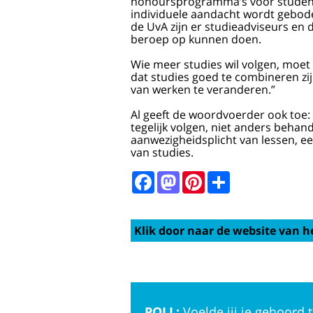
honoursprogramma’s voor studenten
individuele aandacht wordt gebod
de UvA zijn er studieadviseurs en
beroep op kunnen doen.
Wie meer studies wil volgen, moet 
dat studies goed te combineren zi
van werken te veranderen.”
Al geeft de woordvoerder ook toe
tegelijk volgen, niet anders beha
aanwezigheidsplicht van lessen, e
van studies.
Facebook
Mastodon
Pinterest
Share
Klik door naar de website van h
POLL:
Voelde jij je gehoord t