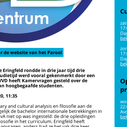
Cu
zat
17
Da
bek
zon
r de website van het Parool
17
Da
bek
ingfeld rondde in drie jaar tijd drie
tudietijd werd vooral gekenmerkt door een
Op
 VVD heeft Kamervragen gesteld over de
aan hoogbegaafde studenten.
pr
0, 11:35
wo
ary and cultural analysis en filosofie aan de
22
elijk de bachelor internationale betrekkingen in
Av
A niet op was ingesteld: de drie opleidingen
bek
osofie in het curriculum. Eringfeld heeft
anvragen, anders had ze het vak drie keer