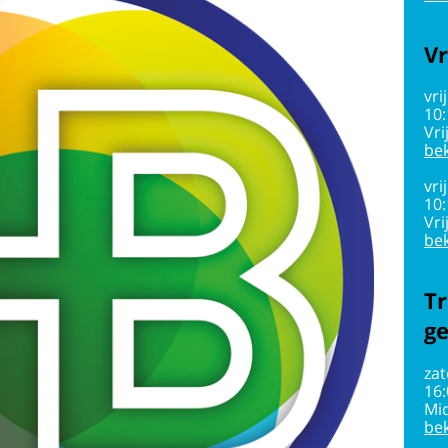
Vr
vri
10
Vri
bek
vri
10
Vri
bek
Tr
g
zat
16
Mi
bek