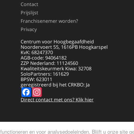
Contact
Prijslijst
Franchisenemer worden?
Privacy
Centrum voor Hoogbegaafdheid
Noordervoert 55, 1616PB Hoogkarspel
KvK: 68247370
AGB-code: 94064182
ZZP Nederland: 11124560
Kwaliteitskeurmerk Kiwa: 32708
SoloPartners: 161629
BPSW: 623011
geregistreerd bij het CRKBO: Ja
Facebook
Instagram
Direct contact met ons? Klik hier
functioneren en voor analysedoeleinden. Blijft u onze site 