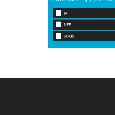
JA
NEE
SOMS