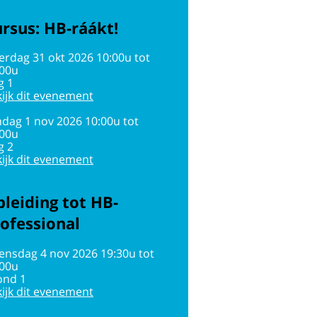
rsus: HB-ráákt!
erdag 31 okt 2026 10:00u tot
:00u
g 1
ijk dit evenement
dag 1 nov 2026 10:00u tot
:00u
g 2
ijk dit evenement
leiding tot HB-
ofessional
ensdag 4 nov 2026 19:30u tot
:00u
ond 1
ijk dit evenement