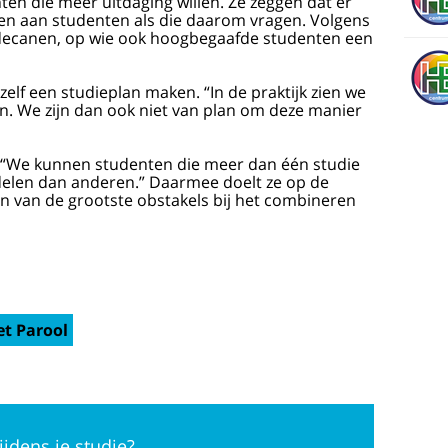
 die meer uit­daging willen. Ze zeggen dat er
en aan studenten als die daarom vragen. Volgens
 decanen, op wie ook hoog­begaafde studenten een
zelf een studieplan maken. “In de praktijk zien we
jn. We zijn dan ook niet van plan om deze manier
: “We kunnen studenten die meer dan één studie
ndelen dan anderen.” Daarmee doelt ze op de
en van de grootste obstakels bij het combineren
et Parool
ijdens je studie?