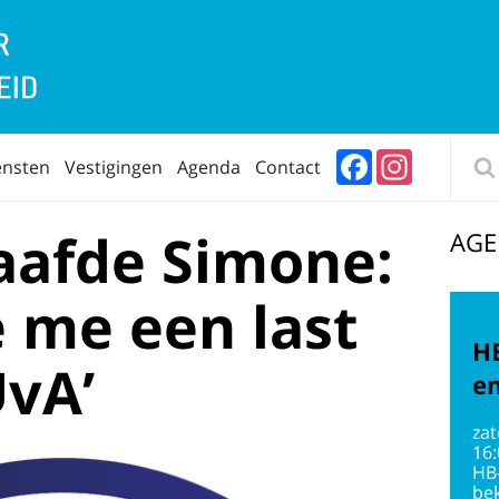
Facebook
Instagram
ensten
Vestigingen
Agenda
Contact
afde Simone:
AG
e me een last
HB
UvA’
en
zat
16
HB
bek