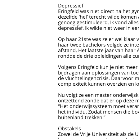
Depressief
Eringfeld was niet direct na het g
dezelfde ‘hel’ terecht wilde komen
genoeg gestimuleerd. Ik vond alles
depressief. Ik wilde niet weer in ee
Op haar 21ste was ze er wel klaar
haar twee bachelors volgde ze int
afstand. Het laatste jaar van haa
rondde de drie opleidingen alle cu
Volgens Eringfeld kun je niet meer 
bijdragen aan oplossingen van to
de vluchtelingencrisis. Daarvoor m
complexiteit kunnen overzien en k
Nu volgt ze een master onderwijsk
ontzettend zonde dat er op deze ma
“Het onderwijssysteem moet veran
het individu. Zodat mensen die bo
buitenland trekken.”
Obstakels
Zowel de Vrije Universiteit als de