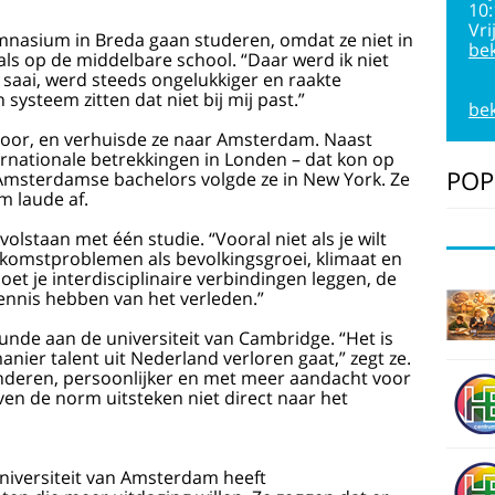
10
Vri
ymnasium in Breda gaan studeren, omdat ze niet in
bek
 als op de middelbare school. “Daar werd ik niet
 saai, werd steeds ongelukkiger en raakte
n systeem zitten dat niet bij mij past.”
bek
 voor, en verhuisde ze naar Amsterdam. Naast
ernationale betrekkingen in Londen – dat kon op
POP
r Amsterdamse bachelors volgde ze in New York. Ze
m laude af.
volstaan met één studie. “Vooral niet als je wilt
ekomstproblemen als bevolkingsgroei, klimaat en
oet je interdisciplinaire verbindingen leggen, de
ennis hebben van het verleden.”
unde aan de universiteit van Cambridge. “Het is
nier talent uit Nederland verloren gaat,” zegt ze.
deren, persoonlijker en met meer aandacht voor
ven de norm uitsteken niet direct naar het
 Universiteit van Amsterdam heeft