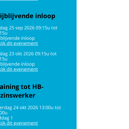
ijblijvende inloop
jdag 25 sep 2026 09:15u tot
:15u
jblijvende inloop
ijk dit evenement
jdag 23 okt 2026 09:15u tot
:15u
jblijvende inloop
ijk dit evenement
aining tot HB-
ezinswerker
erdag 24 okt 2026 13:00u tot
:00u
ddag 1
ijk dit evenement