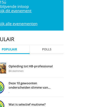
:15u
jblijvende inloop
ijk dit evenement
ijk alle evenementen
ULAIR
POPULAIR
POLLS
Opleiding tot HB-professional
84 stemmen
Deze 10 gewoonten
onderscheiden slimme van
domme mensen
-
Wat is selectief mutisme?