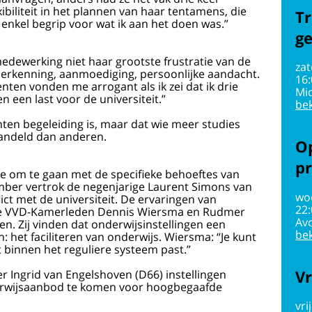
biliteit in het plannen van haar tentamens, die
Tr
n enkel begrip voor wat ik aan het doen was.”
g
medewerking niet haar grootste frustratie van de
zat
 erkenning, aanmoediging, persoonlijke aandacht.
16
nten vonden me arrogant als ik zei dat ik drie
Mi
n een last voor de universiteit.”
bek
nten begeleiding is, maar dat wie meer studies
handeld dan anderen.
Op
pr
e om te gaan met de specifieke behoeftes van
ber vertrok de negenjarige Laurent Simons van
wo
ct met de universiteit. De ervaringen van
22
r de VVD-Kamerleden Dennis Wiersma en Rudmer
Av
n. Zij vinden dat onderwijs­instellingen een
bek
het faciliteren van onderwijs. Wiersma: “Je kunt
 binnen het reguliere systeem past.”
Vr
r Ingrid van Engelshoven (D66) instellingen
erwijsaanbod te komen voor hoogbegaafde
vri