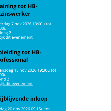
aining tot HB-
ezinswerker
erdag 7 nov 2026 13:00u tot
:00u
ddag 2
ijk dit evenement
leiding tot HB-
ofessional
ensdag 18 nov 2026 19:30u tot
:00u
ond 2
ijk dit evenement
ijblijvende inloop
jdag 20 nov 2026 09:15u tot