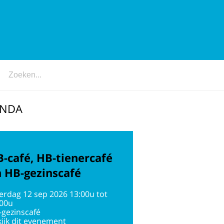
ENDA
-café, HB-tienercafé
 HB-gezinscafé
erdag 12 sep 2026 13:00u tot
:00u
-gezinscafé
ijk dit evenement