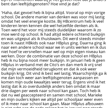
bent dan leeftijdsgenoten? Hoe vind je dat?
'Haha, dat gevoel heb ik bijna altijd. Vooral op mijn vorige
school. De andere manier van denken was voor mij lastig
omdat het veel energie kostte. Bij HBcentrum heb ik veel
kinderen leren kennen die wel hetzelfde denken als ik.
Toen werd het voor mij steeds duidelijker waarom ik zo
moe werd op school. Ik had altijd iedere ochtend buikpijn
en was uitgeput als ik thuiskwam. Dit werd steeds minder
toen ik naast HBkids ook naar HBplus ging. Daarna ging ik
naar een andere school waar we in units werken en ik dus
niet hoef te versnellen maar wel op mijn eigen niveau kan
werken. Door de combinatie van deze school en HBplus
heb ik nu bijna nooit meer buikpijn. In januari heb ik geen
HBplus in verband met de Cito’s en dan merk ik vrij snel
dat mijn vermoeidheid terugkomt en dat ik ook weer
buikpijn krijg. Dit vind ik best wel lastig. Waarschijnlijk ga ik
me dan toch weer aan leeftijdsgenoten aanpassen en
komen mijn oude kwaaltjes weer terug. Ergens vind ik het
lastig dat ik zo overduidelijk anders ben omdat ik maar
drie dagen per week naar school kan gaan. Toch heb ik
dat nu wel geaccepteerd en samen met school, Marieke
en mijn ouders kijken we altijd per schooljaar weer even
of ik meer naar school kan gaan. Maar HBplus afbouwen