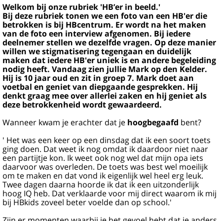
Welkom bij onze rubriek 'HB’er in beeld.'
Bij deze rubriek tonen we een foto van een HB'er die
betrokken is bij HBcentrum. Er wordt na het maken
van de foto een interview afgenomen. Bij iedere
deelnemer stellen we dezelfde vragen. Op deze manier
willen we stigmatisering tegengaan en duidelijk
maken dat iedere HB'er uniek is en andere begeleiding
nodig heeft. Vandaag zien jullie Mark op den Kelder.
Hij is 10 jaar oud en zit in groep 7. Mark doet aan
voetbal en geniet van diepgaande gesprekken. Hij
denkt graag mee over allerlei zaken en hij geniet als
deze betrokkenheid wordt gewaardeerd.
Wanneer kwam je erachter dat je
hoogbegaafd
bent?
' Het was een keer op een dinsdag dat ik een soort toets
ging doen. Dat weet ik nog omdat ik daardoor niet naar
een partijtje kon. Ik weet ook nog wel dat mijn opa iets
daarvoor was overleden. De toets was best wel moeilijk
om te maken en dat vond ik eigenlijk wel heel erg leuk.
Twee dagen daarna hoorde ik dat ik een uitzonderlijk
hoog IQ heb. Dat verklaarde voor mij direct waarom ik mij
bij HBkids zoveel beter voelde dan op school.'
Zijn er momenten waarbij je het gevoel hebt dat je anders