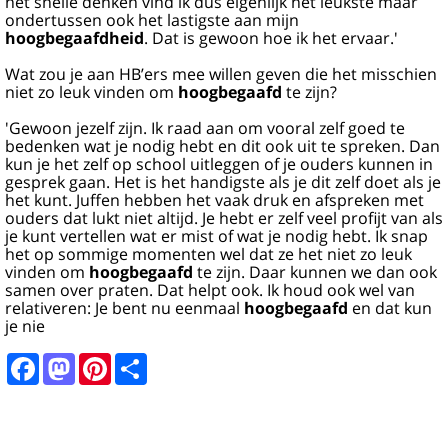
het snelle denken vind ik dus eigenlijk het leukste maar
ondertussen ook het lastigste aan mijn
hoogbegaafdheid
. Dat is gewoon hoe ik het ervaar.'
Wat zou je aan HB’ers mee willen geven die het misschien
niet zo leuk vinden om
hoogbegaafd
te zijn?
'Gewoon jezelf zijn. Ik raad aan om vooral zelf goed te
bedenken wat je nodig hebt en dit ook uit te spreken. Dan
kun je het zelf op school uitleggen of je ouders kunnen in
gesprek gaan. Het is het handigste als je dit zelf doet als je
het kunt. Juffen hebben het vaak druk en afspreken met
ouders dat lukt niet altijd. Je hebt er zelf veel profijt van als
je kunt vertellen wat er mist of wat je nodig hebt. Ik snap
het op sommige momenten wel dat ze het niet zo leuk
vinden om
hoogbegaafd
te zijn. Daar kunnen we dan ook
samen over praten. Dat helpt ook. Ik houd ook wel van
relativeren: Je bent nu eenmaal
hoogbegaafd
en dat kun
je nie
Facebook
Mastodon
Pinterest
Share