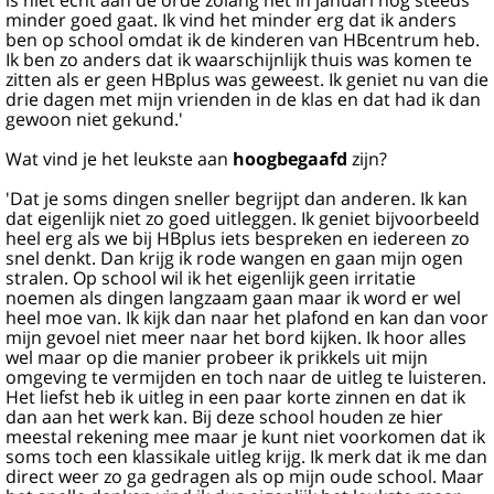
is niet echt aan de orde zolang het in januari nog steeds
minder goed gaat. Ik vind het minder erg dat ik anders
ben op school omdat ik de kinderen van HBcentrum heb.
Ik ben zo anders dat ik waarschijnlijk thuis was komen te
zitten als er geen HBplus was geweest. Ik geniet nu van die
drie dagen met mijn vrienden in de klas en dat had ik dan
gewoon niet gekund.'
Wat vind je het leukste aan
hoogbegaafd
zijn?
'Dat je soms dingen sneller begrijpt dan anderen. Ik kan
dat eigenlijk niet zo goed uitleggen. Ik geniet bijvoorbeeld
heel erg als we bij HBplus iets bespreken en iedereen zo
snel denkt. Dan krijg ik rode wangen en gaan mijn ogen
stralen. Op school wil ik het eigenlijk geen irritatie
noemen als dingen langzaam gaan maar ik word er wel
heel moe van. Ik kijk dan naar het plafond en kan dan voor
mijn gevoel niet meer naar het bord kijken. Ik hoor alles
wel maar op die manier probeer ik prikkels uit mijn
omgeving te vermijden en toch naar de uitleg te luisteren.
Het liefst heb ik uitleg in een paar korte zinnen en dat ik
dan aan het werk kan. Bij deze school houden ze hier
meestal rekening mee maar je kunt niet voorkomen dat ik
soms toch een klassikale uitleg krijg. Ik merk dat ik me dan
direct weer zo ga gedragen als op mijn oude school. Maar