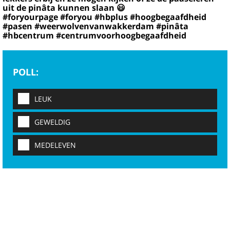
uit de pinâta kunnen slaan 😃
#foryourpage #foryou #hbplus #hoogbegaafdheid
#pasen #weerwolvenvanwakkerdam #pinâta
#hbcentrum #centrumvoorhoogbegaafdheid
POLL:
LEUK
GEWELDIG
MEDELEVEN