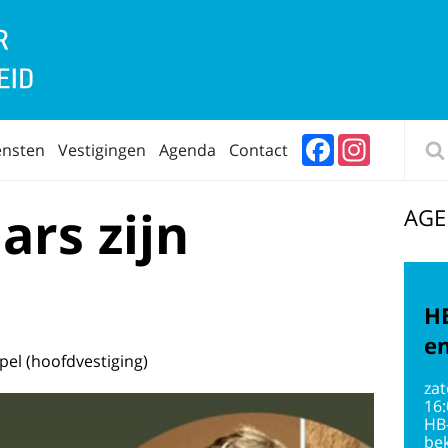
Facebook
Instagram
ensten
Vestigingen
Agenda
Contact
ars zijn
AG
HB
en
el (hoofdvestiging)
zat
16
HB
bek