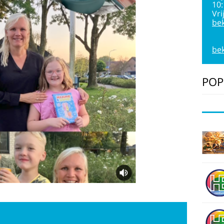
10
Vri
bek
bek
POP