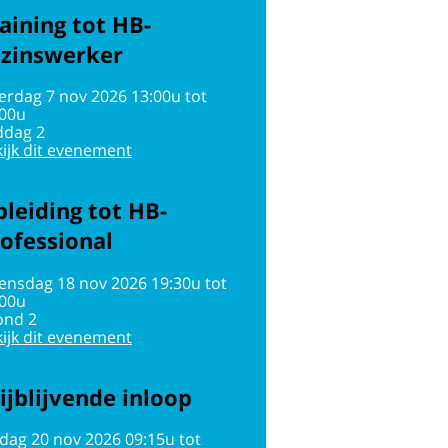
aining tot HB-
ezinswerker
erdag 7 nov 2026 13:00u tot
:00u
ddag 2
ijk dit evenement
leiding tot HB-
ofessional
ensdag 18 nov 2026 19:30u tot
:00u
ond 2
ijk dit evenement
ijblijvende inloop
jdag 20 nov 2026 09:15u tot