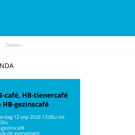
ENDA
-café, HB-tienercafé
 HB-gezinscafé
erdag 12 sep 2026 13:00u tot
:00u
-gezinscafé
ijk dit evenement