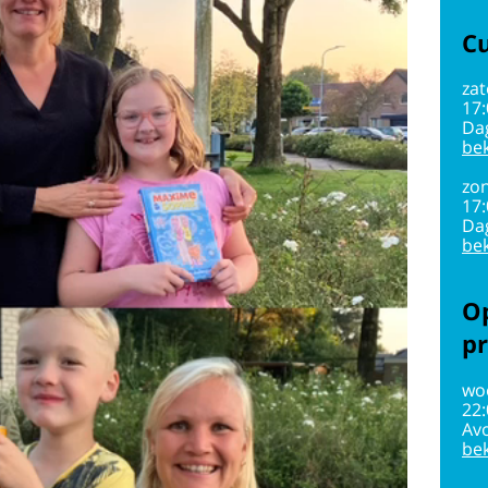
Cu
zat
17
Da
bek
zon
17
Da
bek
Op
pr
wo
22
Av
bek