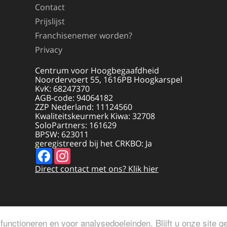
Contact
Prijslijst
Franchisenemer worden?
Privacy
Centrum voor Hoogbegaafdheid
Noordervoert 55, 1616PB Hoogkarspel
KvK: 68247370
AGB-code: 94064182
ZZP Nederland: 11124560
Kwaliteitskeurmerk Kiwa: 32708
SoloPartners: 161629
BPSW: 623011
geregistreerd bij het CRKBO: Ja
Facebook
Instagram
Direct contact met ons? Klik hier
functioneren en voor analysedoeleinden. Blijft u onze site 