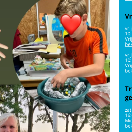
Vr
vri
10
Vri
bek
vri
10
Vri
bek
Tr
g
zat
16
Mi
bek