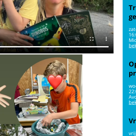
Tr
g
zat
16
Mi
bek
Op
pr
wo
22
Av
bek
Vr
vri