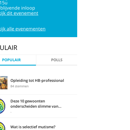
:15u
jblijvende inloop
ijk dit evenement
ijk alle evenementen
ULAIR
POPULAIR
POLLS
Opleiding tot HB-professional
84 stemmen
Deze 10 gewoonten
onderscheiden slimme van
domme mensen
-
Wat is selectief mutisme?