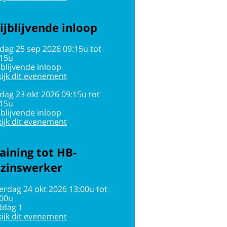
ijblijvende inloop
jdag 25 sep 2026 09:15u tot
:15u
jblijvende inloop
ijk dit evenement
jdag 23 okt 2026 09:15u tot
:15u
jblijvende inloop
ijk dit evenement
aining tot HB-
ezinswerker
erdag 24 okt 2026 13:00u tot
:00u
ddag 1
ijk dit evenement