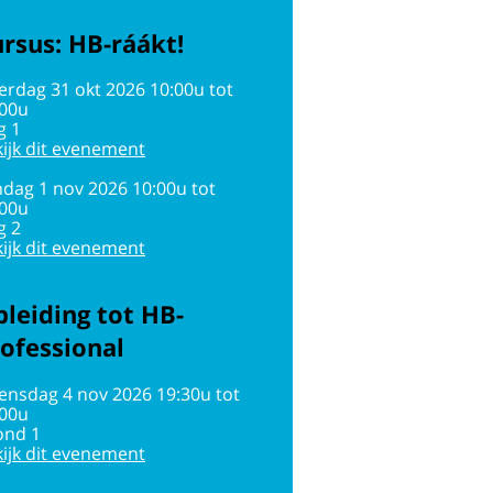
rsus: HB-ráákt!
erdag 31 okt 2026 10:00u tot
:00u
g 1
ijk dit evenement
dag 1 nov 2026 10:00u tot
:00u
g 2
ijk dit evenement
leiding tot HB-
ofessional
ensdag 4 nov 2026 19:30u tot
:00u
ond 1
ijk dit evenement