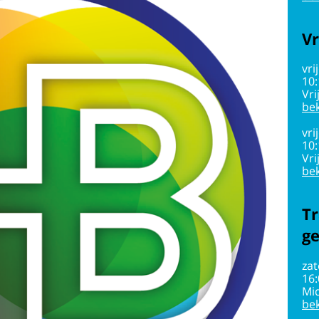
Vr
vri
10
Vri
bek
vri
10
Vri
bek
Tr
g
zat
16
Mi
bek