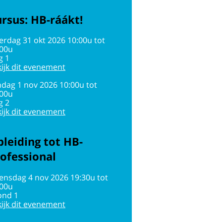
rsus: HB-ráákt!
erdag 31 okt 2026 10:00u tot
:00u
g 1
ijk dit evenement
dag 1 nov 2026 10:00u tot
:00u
g 2
ijk dit evenement
leiding tot HB-
ofessional
ensdag 4 nov 2026 19:30u tot
:00u
ond 1
ijk dit evenement