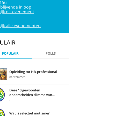
:15u
jblijvende inloop
ijk dit evenement
ijk alle evenementen
ULAIR
POPULAIR
POLLS
Opleiding tot HB-professional
84 stemmen
Deze 10 gewoonten
onderscheiden slimme van
domme mensen
-
Wat is selectief mutisme?