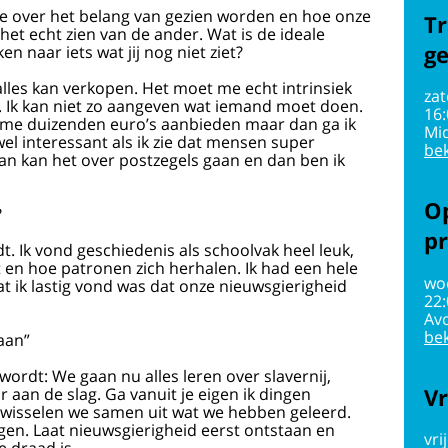
e je over het belang van gezien worden en hoe onze
Tr
het echt zien van de ander. Wat is de ideale
g
 naar iets wat jij nog niet ziet?
 alles kan verkopen. Het moet me echt intrinsiek
zat
n. Ik kan niet zo aangeven wat iemand moet doen.
16
je me duizenden euro’s aanbieden maar dan ga ik
Mi
wel interessant als ik zie dat mensen super
bek
an kan het over postzegels gaan en dan ben ik
Op
?
pr
. Ik vond geschiedenis als schoolvak heel leuk,
 en hoe patronen zich herhalen. Ik had een hele
wo
t ik lastig vond was dat onze nieuwsgierigheid
22
Av
bek
aan”
wordt: We gaan nu alles leren over slavernij,
Vr
 aan de slag. Ga vanuit je eigen ik dingen
 wisselen we samen uit wat we hebben geleerd.
angen. Laat nieuwsgierigheid eerst ontstaan en
vri