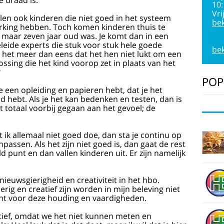
 draad is.
10
Vri
elen ook kinderen die niet goed in het systeem
bek
erking hebben. Toch komen kinderen thuis te
og maar zeven jaar oud was. Je komt dan in een
ide experts die stuk voor stuk hele goede
bek
het meer dan eens dat het hen niet lukt om een
ossing die het kind voorop zet in plaats van het
?
POP
je een opleiding en papieren hebt, dat je het
nd hebt. Als je het kan bedenken en testen, dan is
totaal voorbij gegaan aan het gevoel; de
wat ik allemaal niet goed doe, dan sta je continu op
assen. Als het zijn niet goed is, dan gaat de rest
d punt en dan vallen kinderen uit. Er zijn namelijk
nieuwsgierigheid en creativiteit in het hbo.
rig en creatief zijn worden in mijn beleving niet
t voor deze houding en vaardigheden.
atief, omdat we het niet kunnen meten en