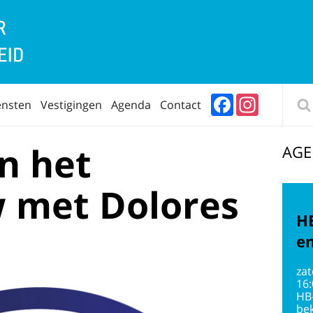
Facebook
Instagram
ensten
Vestigingen
Agenda
Contact
n het
AG
w met Dolores
HB
en
zat
16
HB
bek