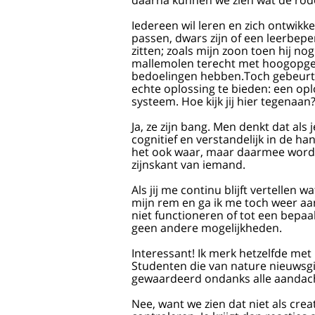
daarna kunnen we zien wat de rode
Iedereen wil leren en zich ontwikk
passen, dwars zijn of een leerbep
zitten; zoals mijn zoon toen hij n
mallemolen terecht met hoogopgele
bedoelingen hebben.Toch gebeurt 
echte oplossing te bieden: een opl
systeem. Hoe kijk jij hier tegenaan
Ja, ze zijn bang. Men denkt dat als 
cognitief en verstandelijk in de ha
het ook waar, maar daarmee wordt 
zijnskant van iemand.
Als jij me continu blijft vertellen 
mijn rem en ga ik me toch weer aanp
niet functioneren of tot een bepaal
geen andere mogelijkheden.
Interessant! Ik merk hetzelfde met 
Studenten die van nature nieuwsgie
gewaardeerd ondanks alle aandach
Nee, want we zien dat niet als cre