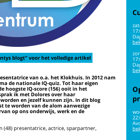
Cu
zat
17
Da
bek
zon
ntys blogt" voor het volledige artikel
17
Da
bek
esentatrice van o.a. het Klokhuis. In 2012 nam
ma de nationale IQ-quiz. Tot haar eigen
Op
e hoogste IQ-score (156) ooit in het
sprak ik met Dolores over haar
pr
worden en jezelf kunnen zijn. In dit blog
ust te worden van de alom aanwezige
rvan op ons onderwijs, werk en de
wo
22
Av
 (48) presentatrice, actrice, sparpartner,
bek