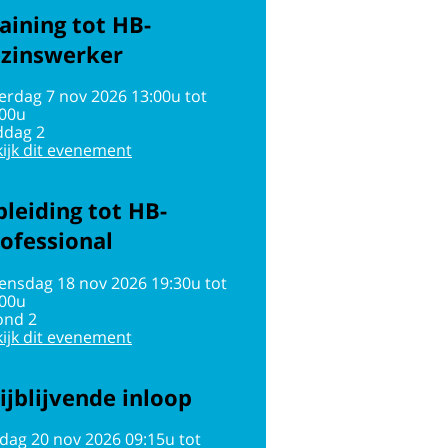
aining tot HB-
ezinswerker
erdag 7 nov 2026 13:00u tot
:00u
ddag 2
ijk dit evenement
leiding tot HB-
ofessional
ensdag 18 nov 2026 19:30u tot
:00u
ond 2
ijk dit evenement
ijblijvende inloop
jdag 20 nov 2026 09:15u tot