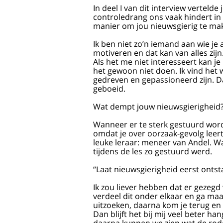
In deel I van dit interview verteld
controledrang ons vaak hindert in 
manier om jou nieuwsgierig te maken
Ik ben niet zo’n iemand aan wie je
motiveren en dat kan van alles zij
Als het me niet interesseert kan 
het gewoon niet doen. Ik vind het 
gedreven en gepassioneerd zijn. D
geboeid.
Wat dempt jouw nieuwsgierigheid
Wanneer er te sterk gestuurd wordt
omdat je over oorzaak-gevolg leert
leuke leraar: meneer van Andel. Wa
tijdens de les zo gestuurd werd.
“Laat nieuwsgierigheid eerst ontst
Ik zou liever hebben dat er gezegd 
verdeel dit onder elkaar en ga maar
uitzoeken, daarna kom je terug en
Dan blijft het bij mij veel beter h