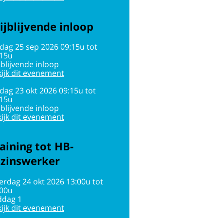
ijblijvende inloop
jdag 25 sep 2026 09:15u tot
:15u
jblijvende inloop
ijk dit evenement
jdag 23 okt 2026 09:15u tot
:15u
jblijvende inloop
ijk dit evenement
aining tot HB-
ezinswerker
erdag 24 okt 2026 13:00u tot
:00u
ddag 1
ijk dit evenement