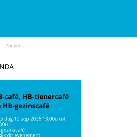
ENDA
-café, HB-tienercafé
 HB-gezinscafé
erdag 12 sep 2026 13:00u tot
:00u
-gezinscafé
ijk dit evenement