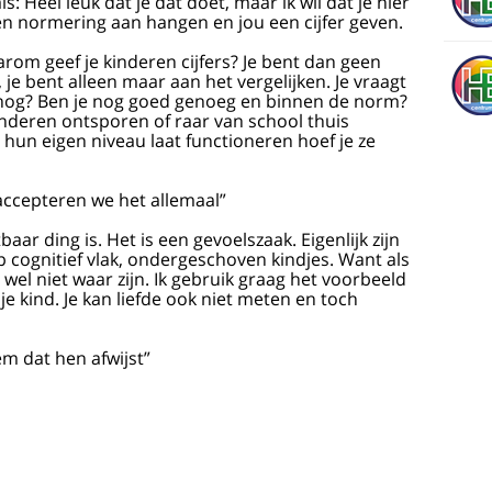
ls: Heel leuk dat je dat doet, maar ik wil dat je hier
een normering aan hangen en jou een cijfer geven.
arom geef je kinderen cijfers? Je bent dan geen
je bent alleen maar aan het vergelijken. Je vraagt
r nog? Ben je nog goed genoeg en binnen de norm?
inderen ontsporen of raar van school thuis
 hun eigen niveau laat functioneren hoef je ze
 accepteren we het allemaal”
ar ding is. Het is een gevoelszaak. Eigenlijk zijn
op cognitief vlak, ondergeschoven kindjes. Want als
t wel niet waar zijn. Ik gebruik graag het voorbeeld
f je kind. Je kan liefde ook niet meten en toch
m dat hen afwijst”