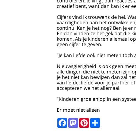
controleren. Je krijgt dan reacties a
creatief bent, want dan kan ik er 
Cijfers vind ik trouwens de hel. Wa
vaardigheden aan het ontwikkelen, 
continu: Kan je het nog? Ben je e
En dan vinden ze het gek dat die k
komen. Als je kinderen allemaal op
geen cijfer te geven.
“Je kan liefde ook niet meten toch
Nieuwsgierigheid is ook geen meetba
alle dingen die niet te meten zijn 
je het niet kan bewijzen dan zal he
van liefde; liefde voor je partner o
accepteren we het allemaal.
“Kinderen groeien op in een systee
Er moet niet alleen
Facebook
Mastodon
Pinterest
Share