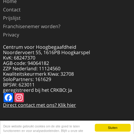
Home
Contact
Prijslijst
Franchisenemer worden?
Privacy
Centrum voor Hoogbegaafdheid
Noordervoert 55, 1616PB Hoogkarspel
KvK: 68247370
AGB-code: 94064182
ZZP Nederland: 11124560
Kwaliteitskeurmerk Kiwa: 32708
SoloPartners: 161629
BPSW: 623011
geregistreerd bij het CRKBO: Ja
Facebook
Instagram
Direct contact met ons? Klik hier
Deze website gebruikt cookies om de site goed te laten
© 2026 HOOGBEGAAFDHEID.NL | REALISATIE
Sluiten
DISCLAIMER
functioneren en voor analysedoeleinden. Blijft u onze site
DOOR
VI@NET