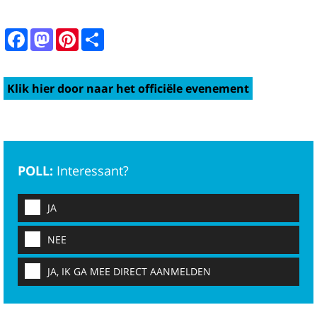
Facebook
Mastodon
Pinterest
Share
Klik hier door naar het officiële evenement
POLL:
Interessant?
JA
NEE
JA, IK GA MEE DIRECT AANMELDEN