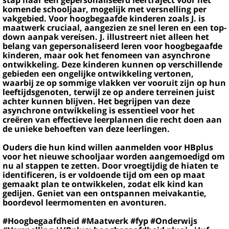
stap naar een gepersonaliseerd leertraject voor het
komende schooljaar, mogelijk met versnelling per
vakgebied. Voor hoogbegaafde kinderen zoals J. is
maatwerk cruciaal, aangezien ze snel leren en een top-
down aanpak vereisen. J. illustreert niet alleen het
belang van gepersonaliseerd leren voor hoogbegaafde
kinderen, maar ook het fenomeen van asynchrone
ontwikkeling. Deze kinderen kunnen op verschillende
gebieden een ongelijke ontwikkeling vertonen,
waarbij ze op sommige vlakken ver vooruit zijn op hun
leeftijdsgenoten, terwijl ze op andere terreinen juist
achter kunnen blijven. Het begrijpen van deze
asynchrone ontwikkeling is essentieel voor het
creëren van effectieve leerplannen die recht doen aan
de unieke behoeften van deze leerlingen.
Ouders die hun kind willen aanmelden voor HBplus
voor het nieuwe schooljaar worden aangemoedigd om
nu al stappen te zetten. Door vroegtijdig de hiaten te
identificeren, is er voldoende tijd om een op maat
gemaakt plan te ontwikkelen, zodat elk kind kan
gedijen. Geniet van een ontspannen meivakantie,
boordevol leermomenten en avonturen.
#Hoogbegaafdheid #Maatwerk #fyp #Onderwijs