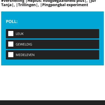
#Versnelling |HBplus: hoogbegaafdheid plus|, |Juf
Tanja|, |Trillingen|, |Pingpongbal experiment
POLL:
LEUK
GEWELDIG
MEDELEVEN