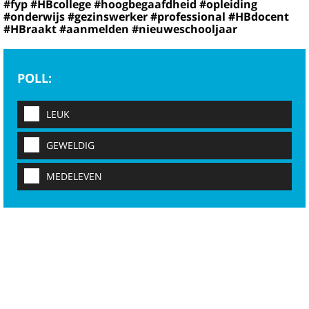
#fyp #HBcollege #hoogbegaafdheid #opleiding
#onderwijs #gezinswerker #professional #HBdocent
#HBraakt #aanmelden #nieuweschooljaar
POLL:
LEUK
GEWELDIG
MEDELEVEN