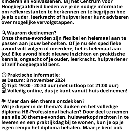
kinderen en volwassenen. Bij het Centrum voor
Hoogbegaafdheid bieden we je de nodige informatie
om reflexrestanten te herkennen en te begrijpen hoe
je als ouder, leerkracht of hulpverlener kunt adviseren
over mogelijke vervolgstappen.
🔍 Waarom deelnemen?
Onze thema-avonden zijn flexibel en helemaal aan te
passen aan jouw behoeften. Of je nu één specifieke
avond wilt volgen of meerdere, het is helemaal aan
jou! Elke avond biedt nieuwe inzichten en praktische
kennis, ongeacht of je ouder, leerkracht, hulpverlener
of zelf hoogbegaafd bent.
🕒 Praktische informatie:
📅 Datum: 8 november 2024
🕢 Tijd: 19:30 - 20:30 uur (met uitloop tot 21:00 uur)
💻 Volledig online, dus je kunt vanuit huis deelnemen!
🌟 Meer dan één thema ontdekken?
Wil je dieper in de thema’s duiken en het volledige
diploma HB-Professional behalen? Door deel te nemen
aan alle 30 thema-avonden, huiswerkopdrachten in te
leveren en een praktijkdag bij te wonen, kun je op je
eigen tempo het diploma behalen. Maar je bent ook