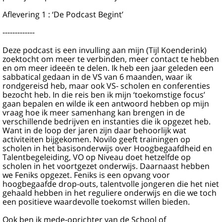
Aflevering 1 : ‘De Podcast Begint’
-------------
Deze podcast is een invulling aan mijn (Tijl Koenderink)
zoektocht om meer te verbinden, meer contact te hebben
en om meer ideeën te delen. Ik heb een jaar geleden een
sabbatical gedaan in de VS van 6 maanden, waar ik
rondgereisd heb, maar ook VS- scholen en conferenties
bezocht heb. In die reis ben ik mijn ‘toekomstige focus’
gaan bepalen en wilde ik een antwoord hebben op mijn
vraag hoe ik meer samenhang kan brengen in de
verschillende bedrijven en instanties die ik opgezet heb.
Want in de loop der jaren zijn daar behoorlijk wat
activiteiten bijgekomen. Novilo geeft trainingen op
scholen in het basisonderwijs over Hoogbegaafdheid en
Talentbegeleiding, VO op Niveau doet hetzelfde op
scholen in het voortgezet onderwijs. Daarnaast hebben
we Feniks opgezet. Feniks is een opvang voor
hoogbegaafde drop-outs, talentvolle jongeren die het niet
gehaald hebben in het reguliere onderwijs en die we toch
een positieve waardevolle toekomst willen bieden.
Ook ben ik mede-oprichter van de School of