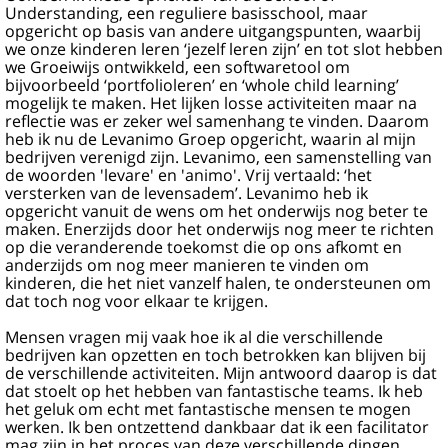
Understanding, een reguliere basisschool, maar
opgericht op basis van andere uitgangspunten, waarbij
we onze kinderen leren ‘jezelf leren zijn’ en tot slot hebben
we Groeiwijs ontwikkeld, een softwaretool om
bijvoorbeeld ‘portfolioleren’ en ‘whole child learning’
mogelijk te maken. Het lijken losse activiteiten maar na
reflectie was er zeker wel samenhang te vinden. Daarom
heb ik nu de Levanimo Groep opgericht, waarin al mijn
bedrijven verenigd zijn. Levanimo, een samenstelling van
de woorden 'levare' en 'animo'. Vrij vertaald: ‘het
versterken van de levensadem’. Levanimo heb ik
opgericht vanuit de wens om het onderwijs nog beter te
maken. Enerzijds door het onderwijs nog meer te richten
op die veranderende toekomst die op ons afkomt en
anderzijds om nog meer manieren te vinden om
kinderen, die het niet vanzelf halen, te ondersteunen om
dat toch nog voor elkaar te krijgen.
Mensen vragen mij vaak hoe ik al die verschillende
bedrijven kan opzetten en toch betrokken kan blijven bij
de verschillende activiteiten. Mijn antwoord daarop is dat
dat stoelt op het hebben van fantastische teams. Ik heb
het geluk om echt met fantastische mensen te mogen
werken. Ik ben ontzettend dankbaar dat ik een facilitator
mag zijn in het proces van deze verschillende dingen