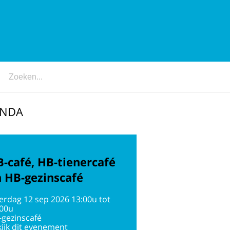
ENDA
-café, HB-tienercafé
 HB-gezinscafé
erdag 12 sep 2026 13:00u tot
:00u
-gezinscafé
ijk dit evenement