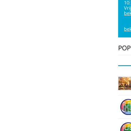
10
Vri
bek
bek
POP