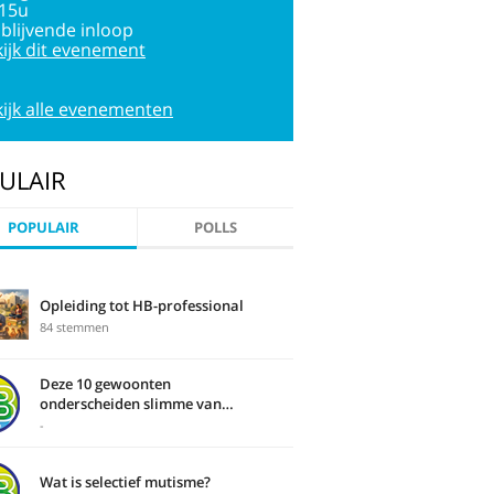
:15u
jblijvende inloop
ijk dit evenement
ijk alle evenementen
ULAIR
POPULAIR
POLLS
Opleiding tot HB-professional
84 stemmen
Deze 10 gewoonten
onderscheiden slimme van
domme mensen
-
Wat is selectief mutisme?