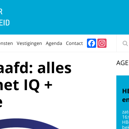
Facebook
Instagram
ensten
Vestigingen
Agenda
Contact
afd: alles
AG
et IQ +
HB
e
en
zat
16
HB
bek