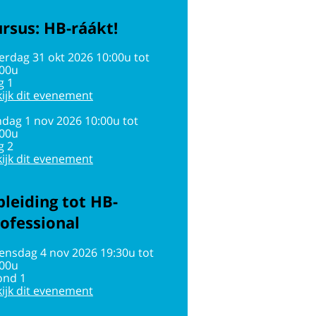
rsus: HB-ráákt!
erdag 31 okt 2026 10:00u tot
:00u
g 1
ijk dit evenement
dag 1 nov 2026 10:00u tot
:00u
g 2
ijk dit evenement
leiding tot HB-
ofessional
ensdag 4 nov 2026 19:30u tot
:00u
ond 1
ijk dit evenement