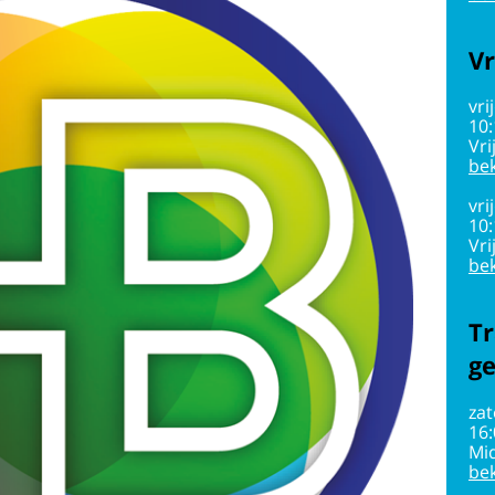
Vr
vri
10
Vri
bek
vri
10
Vri
bek
Tr
g
zat
16
Mi
bek