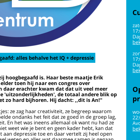
Cu
zat
17
Da
bek
zon
aafd: alles behalve het IQ + depressie
17
Da
bek
zij hoogbegaafd is. Haar beste maatje Erik
helder toen hij naar een congres over
Op
 daar erachter kwam dat dat uit veel meer
le 'uitzonderlijkheden', de totaal andere blik op
pr
 zo hard bijhoren. Hij dacht: ,,dit is An!"
jes: ze zag haar creativiteit, ze begreep waarom
wo
oelde ondanks het feit dat ze goed in de groep lag,
22
eit. En het was ineens allemaal ok want nu had ze
Av
e niet weet wie je bent en geen kader hebt, kan dat
bek
aan depressie toe en daar vertelt zij heel open
t' wel weten en alles wat daarmee samen is gegaan.