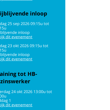
ijblijvende inloop
jdag 25 sep 2026 09:15u tot
:15u
jblijvende inloop
ijk dit evenement
jdag 23 okt 2026 09:15u tot
:15u
jblijvende inloop
ijk dit evenement
aining tot HB-
ezinswerker
erdag 24 okt 2026 13:00u tot
:00u
ddag 1
ijk dit evenement