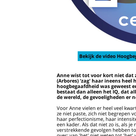
Bekijk de video Hoogbeg
Anne wist tot voor kort niet dat 
(Arbores) 'zag' haar ineens heel 
hoogbegaafdheid was geweest en
bestaat dan alleen het IQ, dat al
de wereld, de gevoeligheden er net
Voor Anne vielen er heel veel kwart
ze niet paste, zich niet begrepen v
haar perfectionisme, haar intensit
een kader. Als dat niet zo is, als j
verstrekkende gevolgen hebben tot 
over: van 'het' niet weten tot 'he