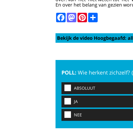
En over het belang van gezien wor
Facebook
Mastodon
Pinterest
Share
Bekijk de video Hoogbegaafd: all
POLL:
Wie herkent zichzelf?
ABSOLUUT
JA
NEE