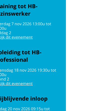
aining tot HB-
ezinswerker
erdag 7 nov 2026 13:00u tot
:00u
ddag 2
ijk dit evenement
leiding tot HB-
ofessional
ensdag 18 nov 2026 19:30u tot
:00u
ond 2
ijk dit evenement
ijblijvende inloop
jdag 20 nov 2026 09:15u tot