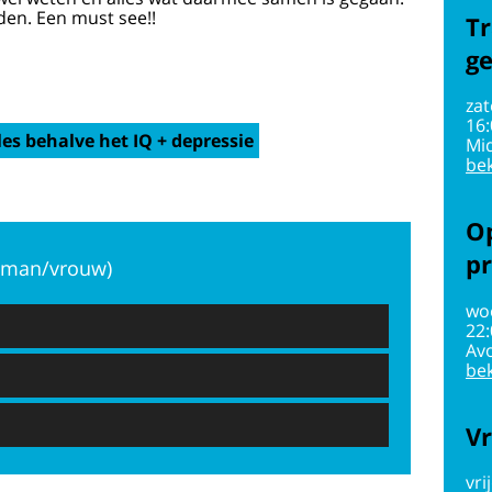
den. Een must see!!
Tr
g
zat
16
es behalve het IQ + depressie
Mi
bek
Op
pr
 (man/vrouw)
wo
22
Av
bek
Vr
vri