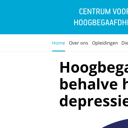
Home
Over ons
Opleidingen
Di
Hoogbega
behalve h
depressi